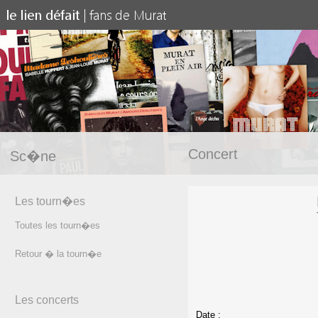
Concert
Sc�ne
Les tourn�es
Toutes les tourn�es
Retour � la tourn�e
Les concerts
Date :