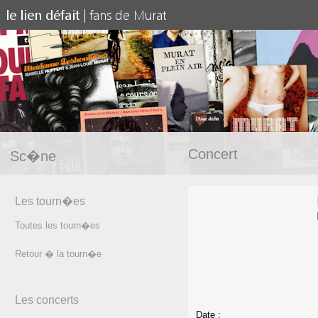
Concert
Sc�ne
Les tourn�es
Toutes les tourn�es
Retour � la tourn�e
Les concerts
Date :