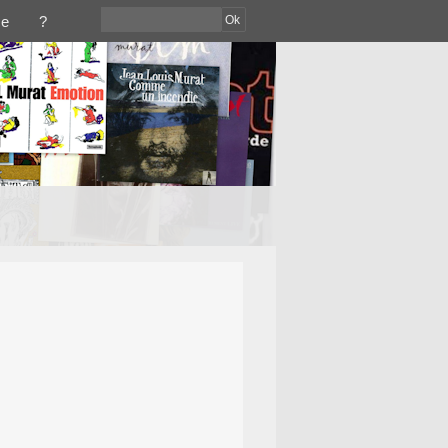
Ok
ce
?