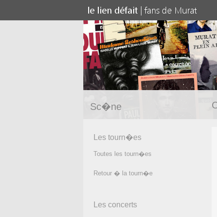
C
Sc�ne
Les tourn�es
Toutes les tourn�es
Retour � la tourn�e
Les concerts