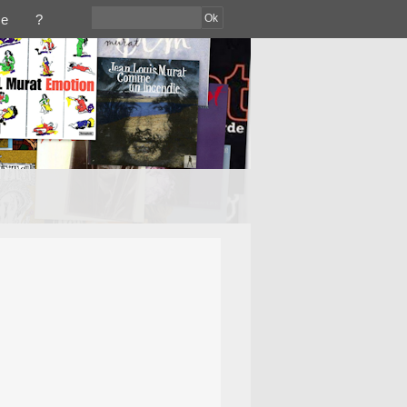
Ok
ce
?