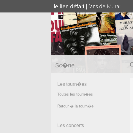
C
Sc�ne
Les tourn�es
Toutes les tourn�es
Retour � la tourn�e
Les concerts