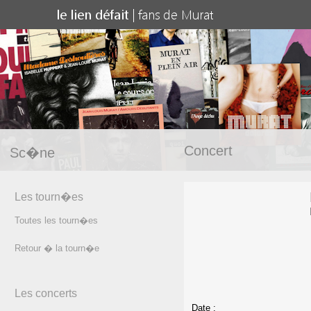
Concert
Sc�ne
Les tourn�es
Toutes les tourn�es
Retour � la tourn�e
Les concerts
Date :