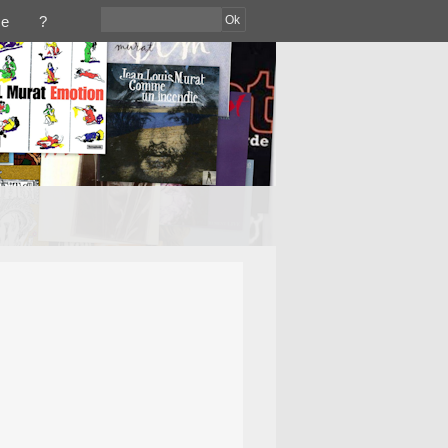
Ok
ce
?