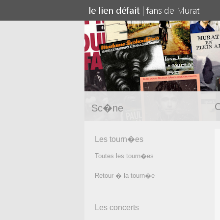
C
Sc�ne
Les tourn�es
Toutes les tourn�es
Retour � la tourn�e
Les concerts