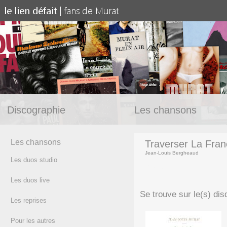
Discographie
Les chansons
Les chansons
Traverser La Fran
Jean-Louis Bergheaud
Les duos studio
(texte)
Les duos live
Se trouve sur le(s) dis
Les reprises
Pour les autres