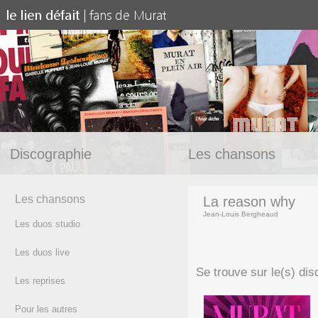
Discographie
Les chansons
Les chansons
La reason why
Jean-Louis Bergheaud
Les duos studio
(texte)
Les duos live
Se trouve sur le(s) dis
Les reprises
Pour les autres