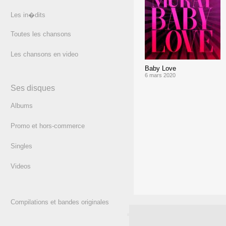
Les in�dits
Toutes les chansons
Les chansons en video
Baby Love
6 mars 2020
Ses disques
Albums
Promo et hors-commerce
Singles
Videos
Compilations et bandes originales