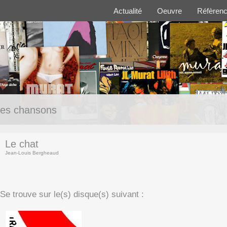
Actualité
Oeuvre
Réfèren
es chansons
Le chat
Jean-Louis Bergheaud
(texte)
Se trouve sur le(s) disque(s) suivant :