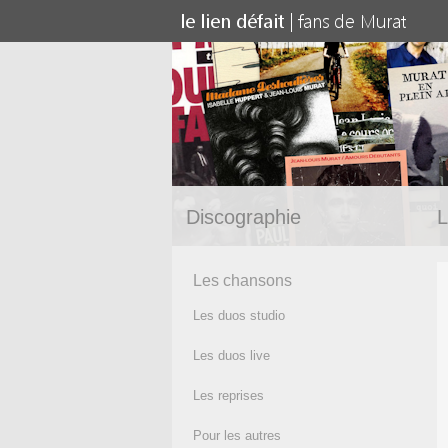
Discographie
L
Les chansons
Les duos studio
Les duos live
Les reprises
Pour les autres