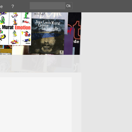
Ok
ce
?