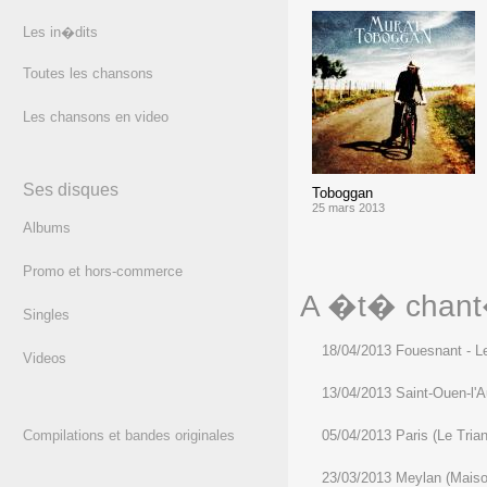
Les in�dits
Toutes les chansons
Les chansons en video
Ses disques
Toboggan
25 mars 2013
Albums
Promo et hors-commerce
A �t� chant�
Singles
18/04/2013 Fouesnant - Le
Videos
13/04/2013 Saint-Ouen-l'
Compilations et bandes originales
05/04/2013 Paris (Le Tria
23/03/2013 Meylan (Maiso