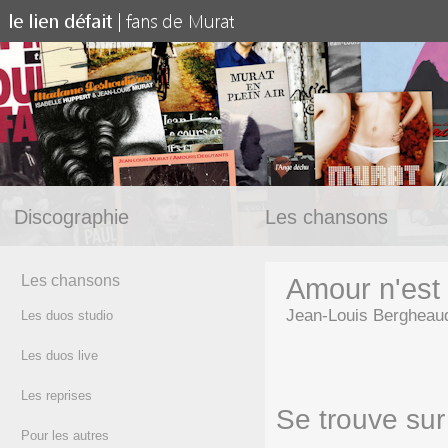
Discographie
Les chansons
Les chansons
Amour n'est 
Jean-Louis Bergheau
Les duos studio
(texte)
Les duos live
Les reprises
Se trouve sur 
Pour les autres