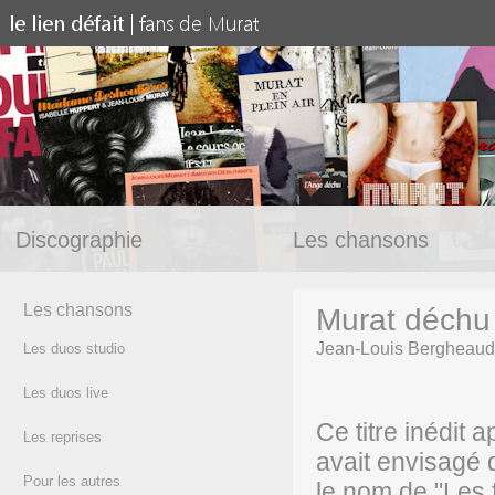
Discographie
Les chansons
Les chansons
Murat déchu
Jean-Louis Bergheaud
Les duos studio
(texte)
Les duos live
Ce titre inédit
Les reprises
avait envisagé 
Pour les autres
le nom de "Les